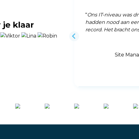
kingstechnologie op wereldniveau
Ons IT-niveau was d
t van +30 jaar investeren in kennis,
hadden nood aan een
je klaar
t de focus op innovatie en
record. Het bracht on
 klant. Een groeiverhaal dat
eiding, overname
Site Mana