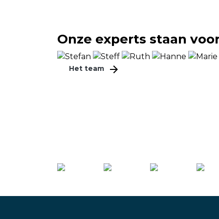
nd aan een upgrade toe en we
Aan de top van verpak
ner met een bewezen track
staat Arodo. Het resultaa
Onze experts staan voor 
 CMC IT & Telecom.
machines en mensen. Me
sublieme service voor de
Het team
gepaard gaat met uitbr
 Bestuurder - Achelse Kluis
- Arodo