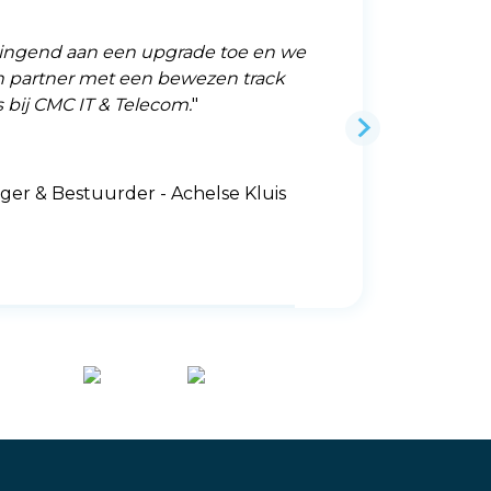
ringend aan een upgrade toe en we
Aan de top van ve
 partner met een bewezen track
staat Arodo. Het res
s bij CMC IT & Telecom.
machines en mense
sublieme service vo
gepaard gaat met 
ger & Bestuurder - Achelse Kluis
- Arod