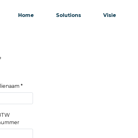
Home
Solutions
Visie
?
lienaam *
BTW
nummer