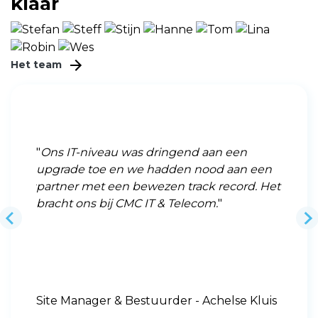
klaar
Het team
aan een
Aan de top van verpakkingstechnologie
od aan een
op wereldniveau staat Arodo. Het resultaat
k record. Het
van +30 jaar investeren in kennis, machine
m.
en mensen. Met de focus op innovatie en
sublieme service voor de klant. Een
groeiverhaal dat gepaard gaat met
uitbreiding, overname
chelse Kluis
- Arodo